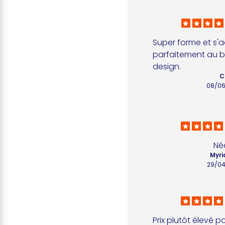
Super forme et s'a
parfaitement au 
design.
C
08/0
Né
Myri
29/0
Prix plutôt élevé p