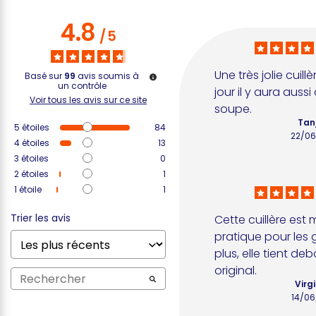
4.8
/
5
Une très jolie cuill
Basé sur
99
avis soumis à
un contrôle
jour il y aura aussi 
Voir tous les avis sur ce site
soupe.
Tan
5
étoiles
84
22/0
4
étoiles
13
3
étoiles
0
2
étoiles
1
1
étoile
1
Trier les avis
Cette cuillère est 
pratique pour les 
plus, elle tient deb
original.
Virgi
14/0