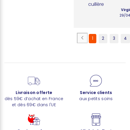
cuillère
Virgi
29/0
1
2
3
4
Livraison offerte
Service clients
dès 59€ d’achat en France
aux petits soins
et dès 69€ dans l'UE