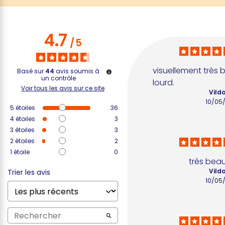
4.7
/
5
visuellement très 
Basé sur
44
avis soumis à
un contrôle
lourd.
Voir tous les avis sur ce site
Vilda
10/05
5
étoiles
36
4
étoiles
3
3
étoiles
3
2
étoiles
2
1
étoile
0
très bea
Vilda
Trier les avis
10/05