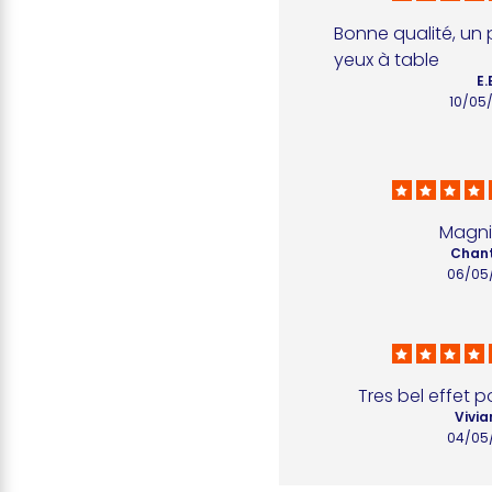
Bonne qualité, un pl
yeux à table
E.
10/05
Magni
Chant
06/05
Tres bel effet p
Vivia
04/05