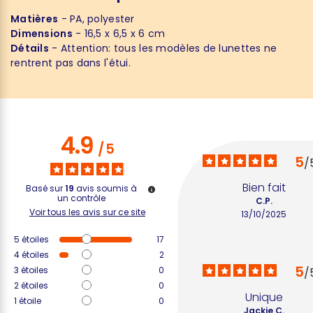
Matières
- PA, polyester
Dimensions
- 16,5 x 6,5 x 6 cm
Détails
- Attention: tous les modèles de lunettes ne
rentrent pas dans l'étui.
4.9
/
5
5
/
Bien fait
Basé sur
19
avis soumis à
un contrôle
C.P.
Voir tous les avis sur ce site
13/10/2025
5
étoiles
17
4
étoiles
2
5
3
étoiles
0
/
2
étoiles
0
Unique
1
étoile
0
Jackie C.