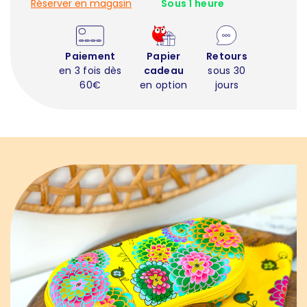
Réserver en magasin
Sous 1 heure
Paiement
Papier
Retours
en 3 fois dès
cadeau
sous 30
60€
en option
jours