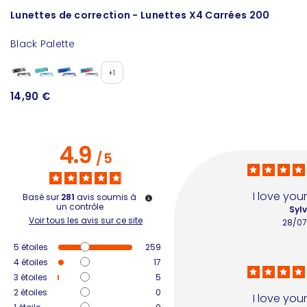
Lunettes de correction - Lunettes X4 Carrées 200
R
Black Palette
+1
14,90 €
1
4.9
/
5
I love you
Basé sur
281
avis soumis à
un contrôle
Sylv
Voir tous les avis sur ce site
28/0
5
étoiles
259
4
étoiles
17
3
étoiles
5
2
étoiles
0
I love you