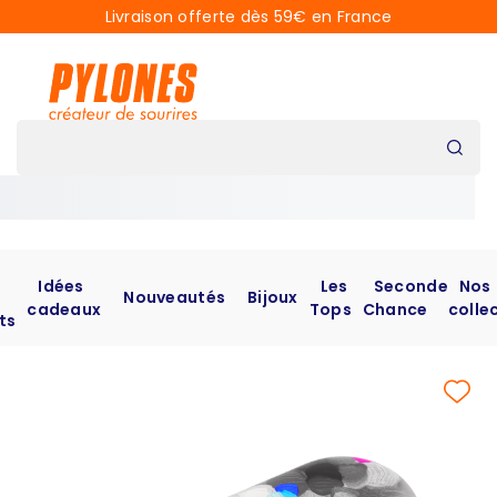
Livraison offerte dès 59€ en France
Idées
Les
Seconde
Nos
Nouveautés
Bijoux
cadeaux
Tops
Chance
colle
ts