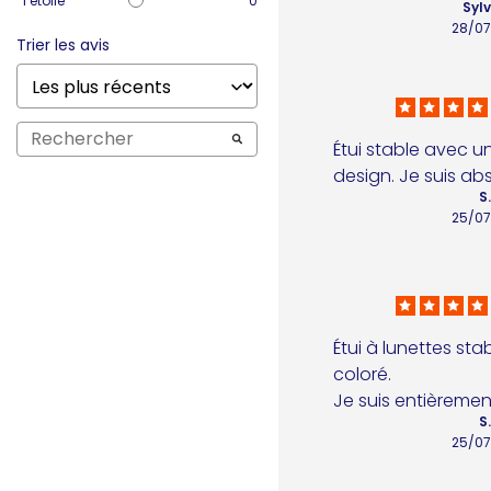
1
étoile
0
Sylv
28/0
Trier les avis
Étui stable avec u
design. Je suis ab
S
25/0
Étui à lunettes sta
coloré.

Je suis entièrement
S
25/0