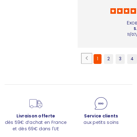
Exce
S
11/0
1
2
3
4
Livraison offerte
Service clients
dès 59€ d’achat en France
aux petits soins
et dès 69€ dans l'UE