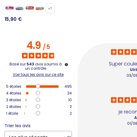
+7
15,90 €
3
4.9
/
5
Super couleu
Basé sur
543
avis soumis à
un contrôle
Ulri
Voir tous les avis sur ce site
03/0
5
étoiles
495
4
étoiles
34
3
étoiles
10
2
étoiles
2
je rec
1
étoile
2
A
01/0
Trier les avis