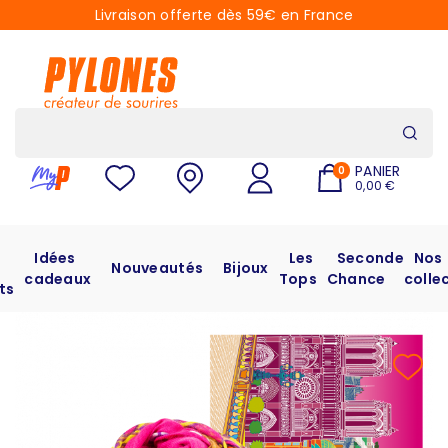
Livraison offerte dès 59€ en France
PANIER
0
0,00 €
Idées
Les
Seconde
Nos
Nouveautés
Bijoux
cadeaux
Tops
Chance
colle
ts