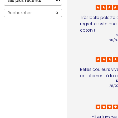
Très belle palette c
regrette juste que 
coton !
S
28/0
Belles couleurs vi
exactement à la 
S
28/0
Joli et lumineux