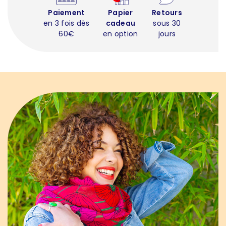
Paiement
Papier
Retours
en 3 fois dès
cadeau
sous 30
60€
en option
jours