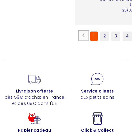
L
25/0
1
2
3
4
Livraison offerte
Service clients
dès 59€ d’achat en France
aux petits soins
et dès 69€ dans l'UE
Papier cadeau
Click & Collect