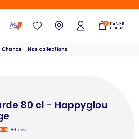
PANIER
0
0,00 €
 Chance
Nos collections
rde 80 cl - Happyglou
ge
86
avis