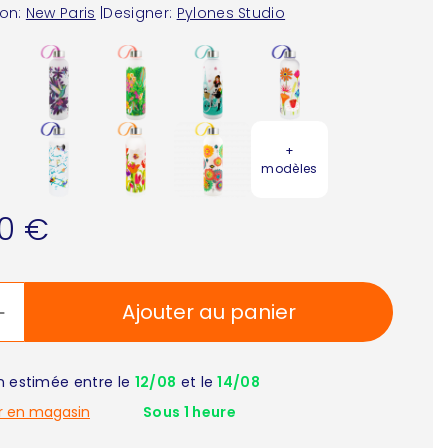
ion:
New Paris
|
Designer:
Pylones Studio
+
modèles
90 €
Ajouter au panier
on estimée entre le
12/08
et le
14/08
r en magasin
Sous 1 heure