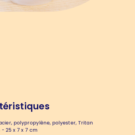
téristiques
acier, polypropylène, polyester, Tritan
s
- 25 x 7 x 7 cm