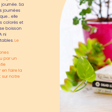
a journée. Sa
s journées
que… elle
fs colorés et
se boisson
A ni
etables.
Le
lones
u par un
tie
 en faire la
 sur notre