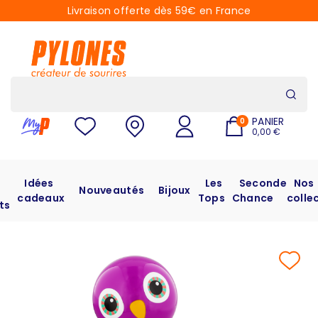
Livraison offerte dès 59€ en France
PANIER
0
0,00 €
Idées
Les
Seconde
Nos
Nouveautés
Bijoux
cadeaux
Tops
Chance
colle
ts