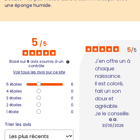
une éponge humide.
5
/
5
5
/
5
J'en offre un à 
Basé sur
6
avis soumis à un
contrôle
chaque 
Voir tous les avis sur ce site
naissance.

Il est coloré, 
5
étoiles
6
fait un son 
4
étoiles
0
doux et 
3
étoiles
0
2
étoiles
0
agréable.

1
étoile
0
Je le conseille.
G.G.
Trier les avis
31/05/2026