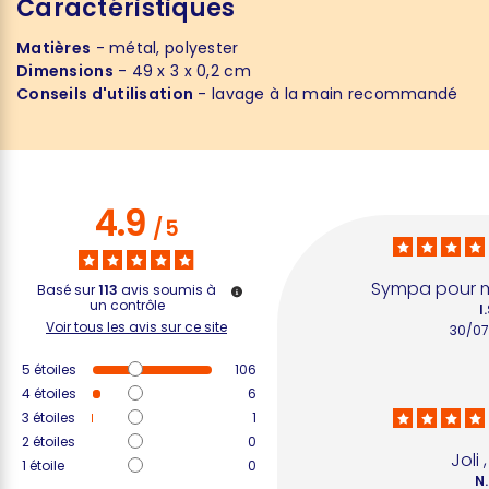
Caractéristiques
Matières
- métal, polyester
Dimensions
- 49 x 3 x 0,2 cm
Conseils d'utilisation
- lavage à la main recommandé
4.9
/
5
Sympa pour 
Basé sur
113
avis soumis à
un contrôle
I.
Voir tous les avis sur ce site
30/07
5
étoiles
106
4
étoiles
6
3
étoiles
1
2
étoiles
0
Joli ,
1
étoile
0
N.