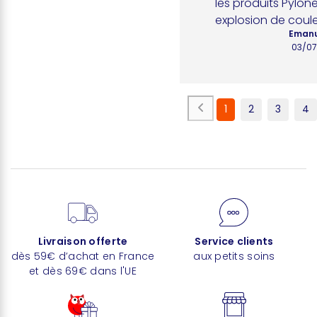
les produits Pylone
explosion de coule
Emanu
03/07
1
2
3
4
Livraison offerte
Service clients
dès 59€ d’achat en France
aux petits soins
et dès 69€ dans l'UE