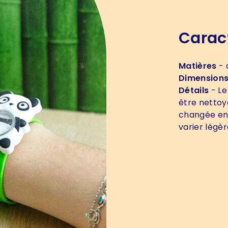
Carac
Matières
- 
Dimension
Détails
- Le
être nettoy
changée en 
varier légè