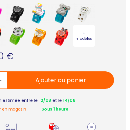
+
modèles
90 €
Ajouter au panier
on estimée entre le
12/08
et le
14/08
r en magasin
Sous 1 heure