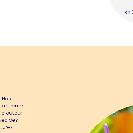
en 
! Nos
tits comme
ule autour
Avec des
atures