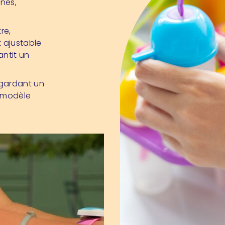
rnes,
re,
t ajustable
ntit un
 gardant un
e modèle