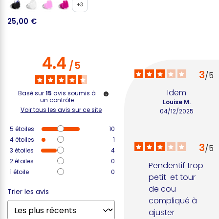
+3
25,00 €
2
4.4
/
5
3
/
5
Idem
Basé sur
15
avis soumis à
un contrôle
Louise M.
Voir tous les avis sur ce site
04/12/2025
5
étoiles
10
4
étoiles
1
3
/
5
3
étoiles
4
2
étoiles
0
Pendentif trop 
1
étoile
0
petit  et tour 
de cou 
Trier les avis
compliqué à  
ajuster