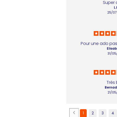
Super q
L.
25/07
Pour une ado pas
Elisab
31/05
Très
Bernad
21/05
1
2
3
4