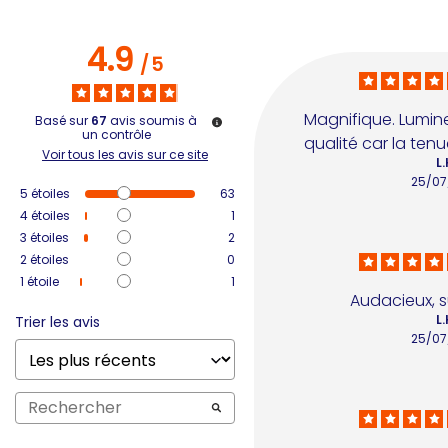
4.9
/
5
Magnifique. Lumine
Basé sur
67
avis soumis à
un contrôle
qualité car la tenu
Voir tous les avis sur ce site
L.
25/07
5
étoiles
63
4
étoiles
1
3
étoiles
2
2
étoiles
0
1
étoile
1
Audacieux, s
L.
Trier les avis
25/07