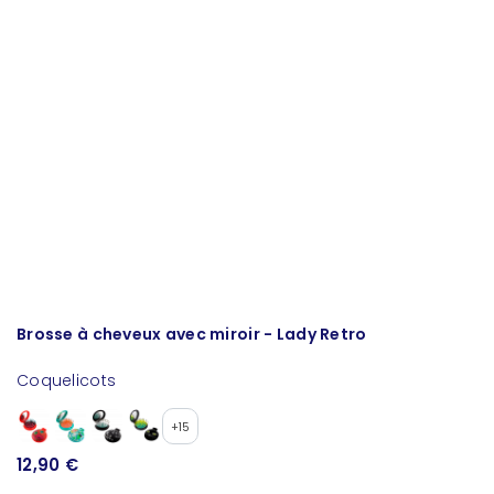
Brosse à cheveux avec miroir - Lady Retro
G
Coquelicots
C
+15
12,90 €
1