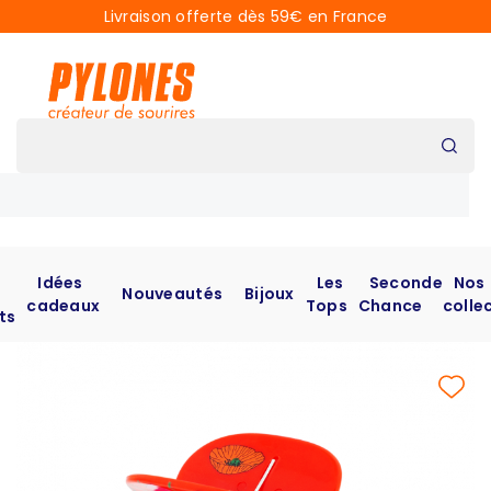
Livraison offerte dès 59€ en France
Idées
Les
Seconde
Nos
Nouveautés
Bijoux
cadeaux
Tops
Chance
colle
ts