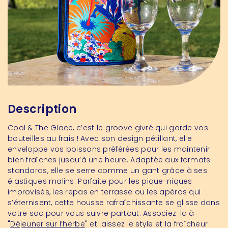
Description
Cool & The Glace, c’est le groove givré qui garde vos
bouteilles au frais ! Avec son design pétillant, elle
enveloppe vos boissons préférées pour les maintenir
bien fraîches jusqu’à une heure. Adaptée aux formats
standards, elle se serre comme un gant grâce à ses
élastiques malins. Parfaite pour les pique-niques
improvisés, les repas en terrasse ou les apéros qui
s’éternisent, cette housse rafraîchissante se glisse dans
votre sac pour vous suivre partout. Associez-la à
"
Déjeuner sur l’herbe
" et laissez le style et la fraîcheur