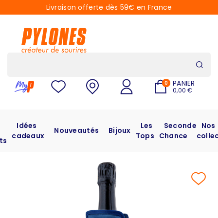
Livraison offerte dès 59€ en France
PANIER
0
0,00 €
Idées
Les
Seconde
Nos
Nouveautés
Bijoux
cadeaux
Tops
Chance
colle
ts