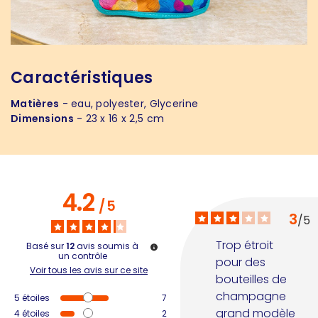
Caractéristiques
Matières
- eau, polyester, Glycerine
Dimensions
- 23 x 16 x 2,5 cm
4.2
/
5
3
/
5
Trop étroit 
Basé sur
12
avis soumis à
un contrôle
pour des 
Voir tous les avis sur ce site
bouteilles de 
champagne 
5
étoiles
7
grand modèle 
4
étoiles
2