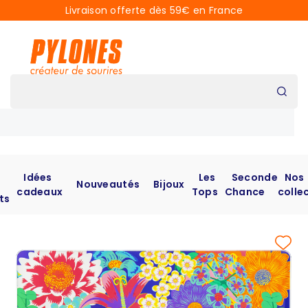
Livraison offerte dès 59€ en France
Idées
Les
Seconde
Nos
Nouveautés
Bijoux
cadeaux
Tops
Chance
colle
ts