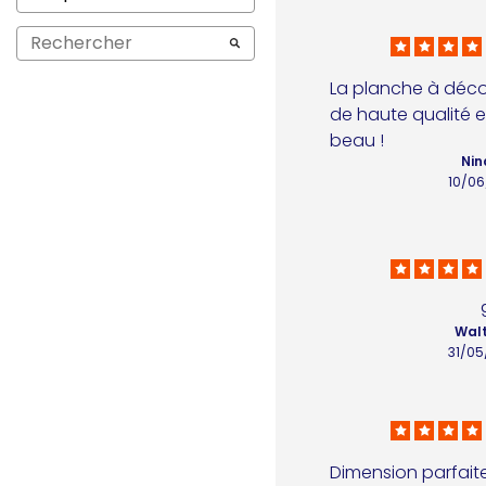
La planche à décou
de haute qualité et
beau !
Nin
10/06
Walt
31/05
Dimension parfaite,