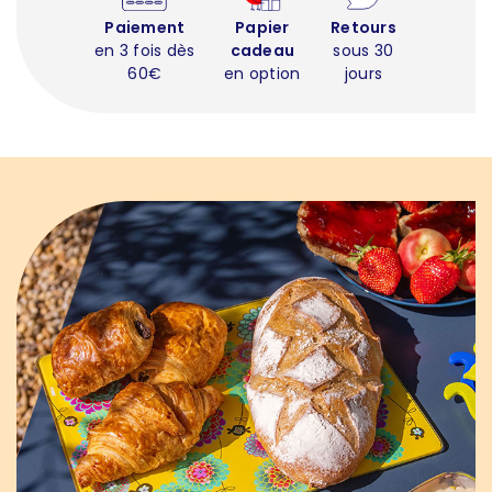
Paiement
Papier
Retours
en 3 fois dès
cadeau
sous 30
60€
en option
jours