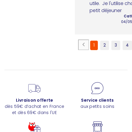
utile.  Je l'utilise 
petit déjeuner
Cath
04/05
1
2
3
4
Livraison offerte
Service clients
dès 59€ d’achat en France
aux petits soins
et dès 69€ dans l'UE