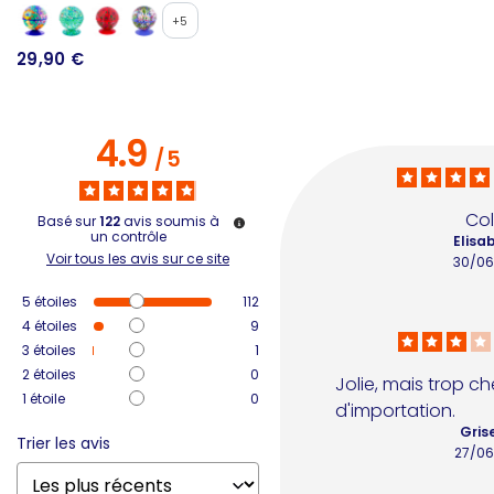
+5
29,90 €
3
4.9
/
5
Col
Basé sur
122
avis soumis à
un contrôle
Elisab
Voir tous les avis sur ce site
30/06
5
étoiles
112
4
étoiles
9
3
étoiles
1
2
étoiles
0
Jolie, mais trop chè
1
étoile
0
d'importation.
Grise
Trier les avis
27/06