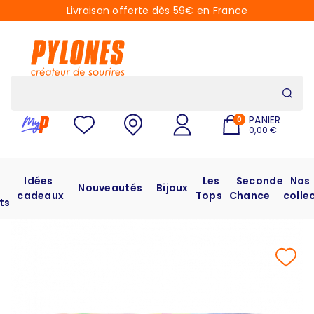
Livraison offerte dès 59€ en France
PANIER
0
0,00 €
Idées
Les
Seconde
Nos
Nouveautés
Bijoux
cadeaux
Tops
Chance
colle
ts