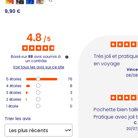
1
+3
9,90 €
4.8
/
5
Très joli et pratiq
Basé sur
88
avis soumis à
un contrôle
en voyage
Voir tous les avis sur ce site
Vince
08/08
5
étoiles
76
4
étoiles
8
3
étoiles
3
2
étoiles
1
1
étoile
0
Pochette bien taillée
Pratique avec joli 
Trier les avis
C.
20/07