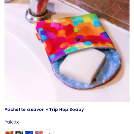
Pochette à savon - Trip Hop Soapy
P
Palette
L