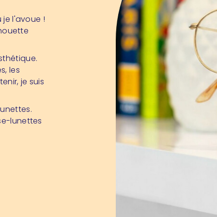
 je l'avoue !
chouette
sthétique.
s, les
nir, je suis
unettes.
se-lunettes