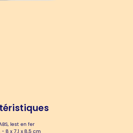
téristiques
ABS, lest en fer
s
- 8 x 7,1 x 8,5 cm