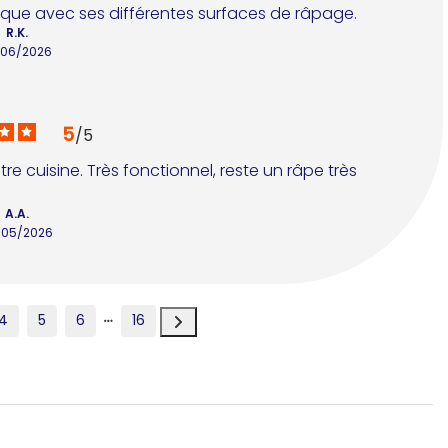
ique avec ses différentes surfaces de râpage.
R.K.
/06/2026
5
/
5
e cuisine. Très fonctionnel, reste un râpe très 
A.A.
/05/2026
4
5
6
16