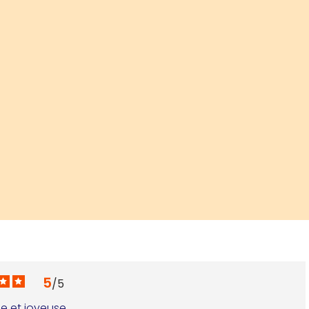
5
/
5
le et joyeuse