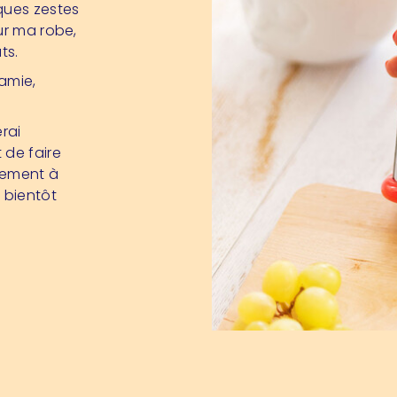
ques zestes
ur ma robe,
ts.
amie,
erai
 de faire
plement à
 bientôt