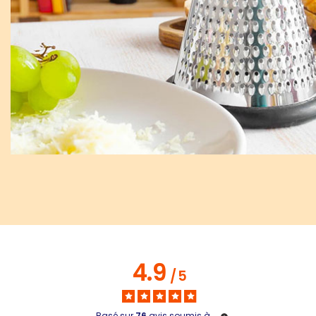
4.9
/
5
Basé sur
76
avis soumis à