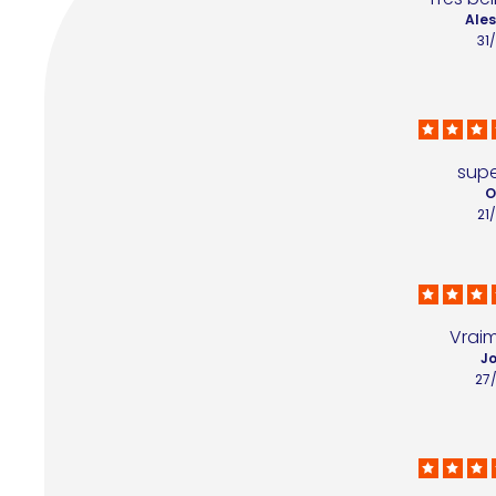
Ales
31
supe
O
21
Vrai
J
27