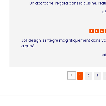
Un accroche-regard dans la cuisine. Prat
10
Joli design, s'intègre magnifiquement dans votr
aiguisé.
23
1
2
3