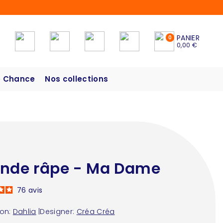
PANIER
0
0,00 €
 Chance
Nos collections
nde râpe - Ma Dame
76
avis
ion:
Dahlia
|
Designer:
Créa Créa