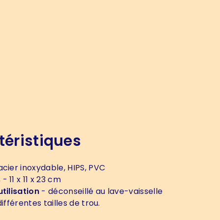
téristiques
acier inoxydable, HIPS, PVC
s
- 11 x 11 x 23 cm
tilisation
- déconseillé au lave-vaisselle
ifférentes tailles de trou.