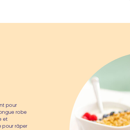
nt pour
 longue robe
e et
e pour râper