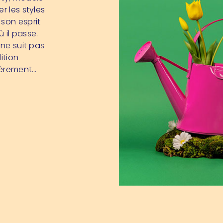
r les styles
 son esprit
 il passe.
 ne suit pas
ition
fièrement…