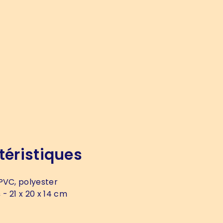
téristiques
PVC, polyester
s
- 21 x 20 x 14 cm