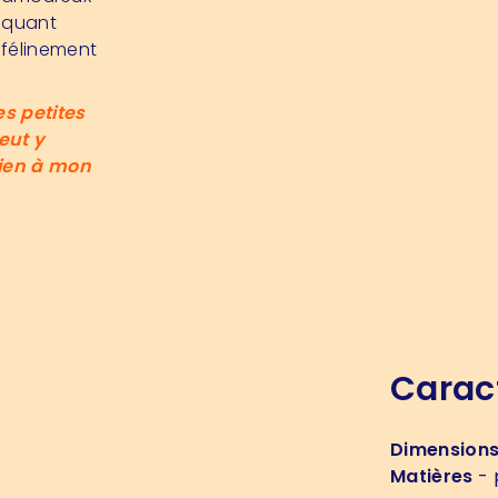
raquant
 félinement
es petites
eut y
rien à mon
Carac
Dimension
Matières
- 