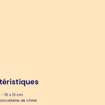
téristiques
s
- 15 x 13 cm
porcelaine de chine