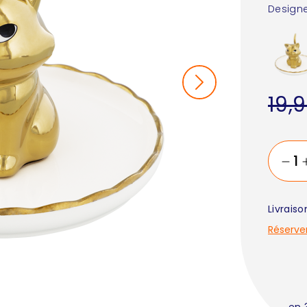
Designe
19,
Livrais
Réserve
en 