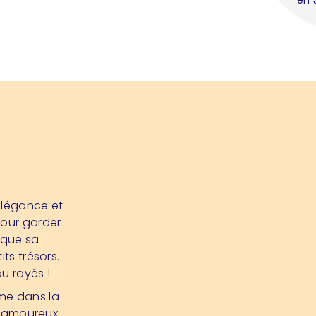
 élégance et
pour garder
 que sa
ts trésors.
ou rayés !
ême dans la
es amoureux