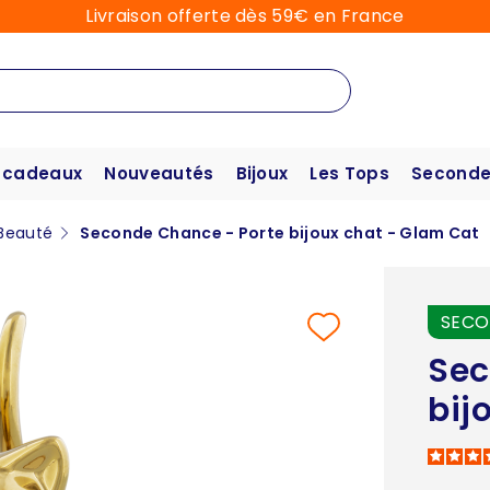
Livraison offerte dès 59€ en France
 cadeaux
Nouveautés
Bijoux
Les Tops
Seconde
Beauté
Seconde Chance - Porte bijoux chat - Glam Cat
SECO
Sec
bij