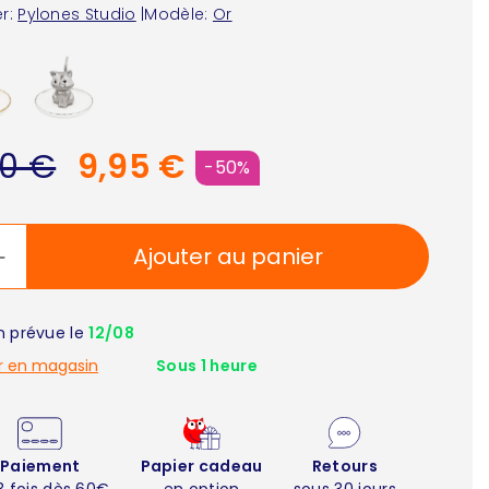
r:
Pylones Studio
|
Modèle:
Or
90 €
9,95 €
-50%
Ajouter au panier
on prévue le
12/08
r en magasin
Sous 1 heure
Paiement
Papier cadeau
Retours
3 fois dès 60€
en option
sous 30 jours