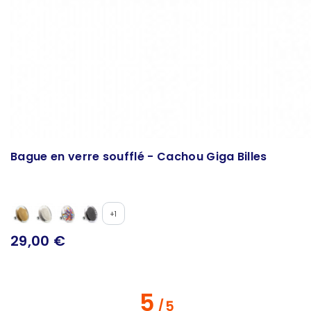
Bague en verre soufflé - Cachou Giga Billes
+1
29,00 €
5
/
5