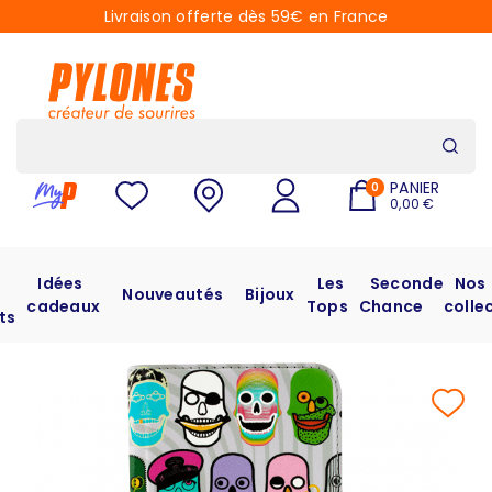
Livraison offerte dès 59€ en France
PANIER
0
0,00 €
Idées
Les
Seconde
Nos
Nouveautés
Bijoux
cadeaux
Tops
Chance
colle
ts