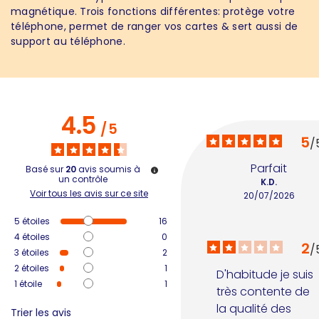
magnétique. Trois fonctions différentes: protège votre
téléphone, permet de ranger vos cartes & sert aussi de
support au téléphone.
4.5
/
5
5
/
Parfait
Basé sur
20
avis soumis à
un contrôle
K.D.
Voir tous les avis sur ce site
20/07/2026
5
étoiles
16
4
étoiles
0
2
/
3
étoiles
2
2
étoiles
1
D'habitude je suis 
1
étoile
1
très contente de 
la qualité des 
Trier les avis