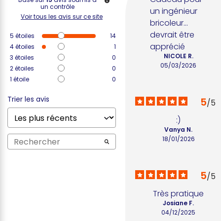
un contrôle
un ingénieur 
Voir tous les avis sur ce site
bricoleur... 
devrait être 
5
étoiles
14
apprécié
4
étoiles
1
NICOLE R.
3
étoiles
0
05/03/2026
2
étoiles
0
1
étoile
0
Trier les avis
5
/
5
:)
Vanya N.
18/01/2026
5
/
5
Très pratique
Josiane F.
04/12/2025