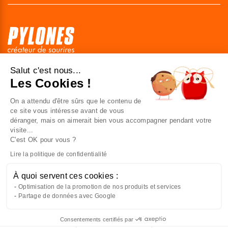
41 av. de l’agent Sarre
Salut c'est nous...
92700 Colombes
Les Cookies !
France
On a attendu d'être sûrs que le contenu de
Nous contacter
ce site vous intéresse avant de vous
déranger, mais on aimerait bien vous accompagner pendant votre
visite...
C'est OK pour vous ?
NOUS CONNAÎTRE
Lire la politique de confidentialité
NOUS REJOINDRE
À quoi servent ces cookies :
Optimisation de la promotion de nos produits et services
À VOTRE SERVICE
Partage de données avec Google
Consentements certifiés par
Ajouter au panier
Français