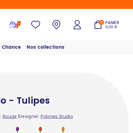
PANIER
0
0,00 €
 Chance
Nos collections
lo - Tulipes
:
Rouge
|
Designer:
Pylones Studio