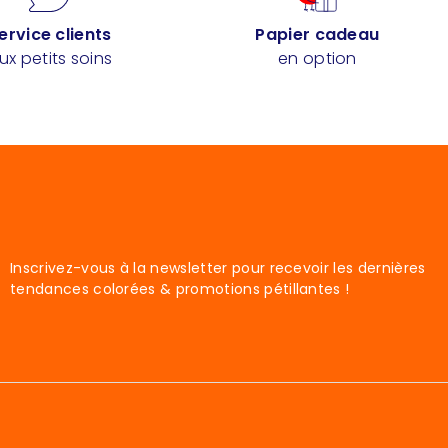
ervice clients
Papier cadeau
ux petits soins
en option
Inscrivez-vous à la newsletter pour recevoir les dernières
tendances colorées & promotions pétillantes !