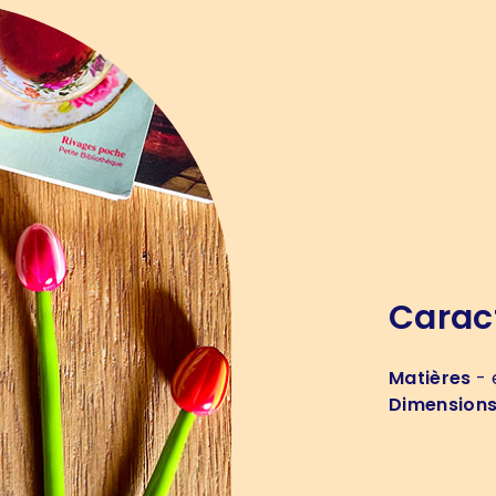
Carac
Matières
- 
Dimension