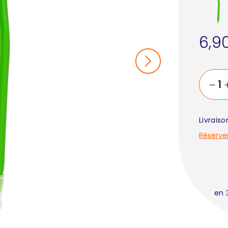
6,9
Livrais
Réserve
en 