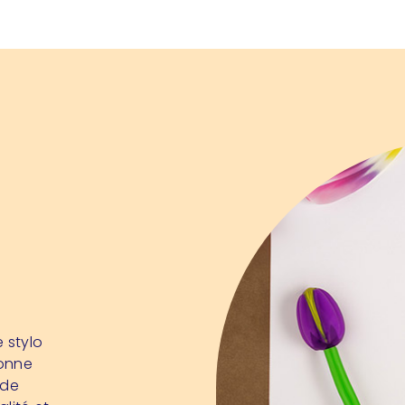
 stylo
bonne
 de