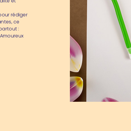
alité et
pour rédiger
antes, ce
partout :
. Amoureux
.