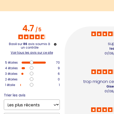
4.7
/
5
su
Basé sur
86
avis soumis à
un contrôle
Isa
Voir tous les avis sur ce site
01/08
5
étoiles
70
4
étoiles
9
3
étoiles
6
2
étoiles
0
trop mignon ce 
1
étoile
1
Gise
01/08
Trier les avis