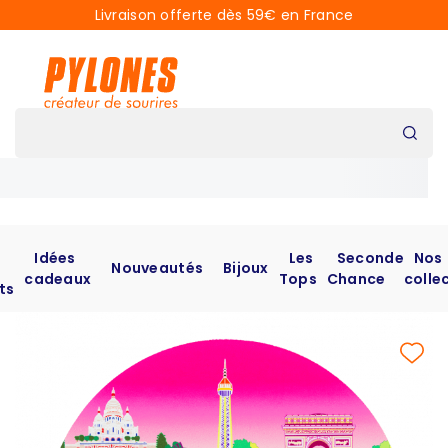
Livraison offerte dès 59€ en France
Idées
Les
Seconde
Nos
Nouveautés
Bijoux
cadeaux
Tops
Chance
colle
ts