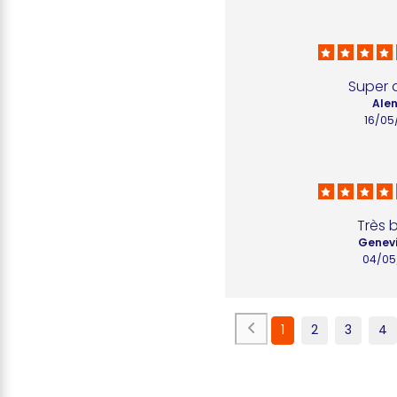
Super q
Alen
16/05
Très 
Genevi
04/05
1
2
3
4