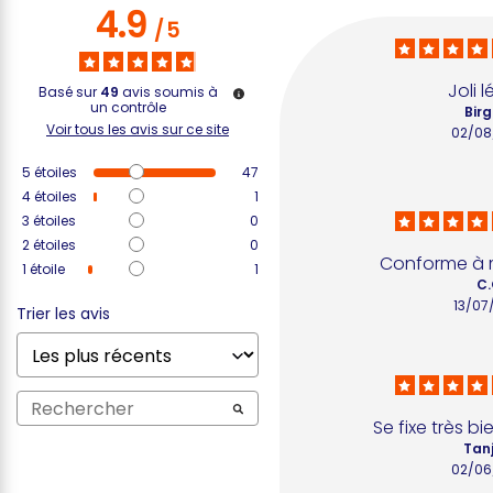
4.9
/
5
Joli 
Basé sur
49
avis soumis à
un contrôle
Birg
Voir tous les avis sur ce site
02/08
5
étoiles
47
4
étoiles
1
3
étoiles
0
2
étoiles
0
Conforme à 
1
étoile
1
C.
13/07
Trier les avis
Se fixe très bi
Tanj
02/06