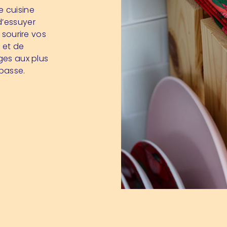
e cuisine
d’essuyer
 sourire vos
 et de
ages aux plus
 passe.