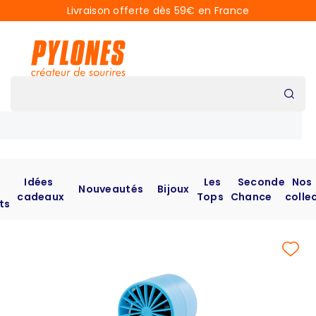
Livraison offerte dès 59€ en France
Idées
Les
Seconde
Nos
Nouveautés
Bijoux
cadeaux
Tops
Chance
colle
ts