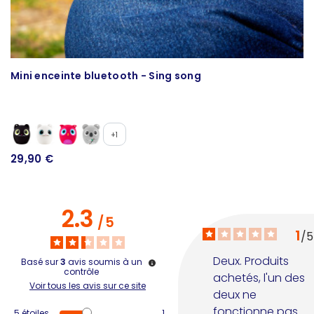
Mini enceinte bluetooth - Sing song
M
2
+1
29,90 €
2.3
/
5
1
/
5
Deux. Produits 
Basé sur
3
avis soumis à un
contrôle
achetés, l'un des 
Voir tous les avis sur ce site
deux ne 
fonctionne pas 
5
étoiles
1