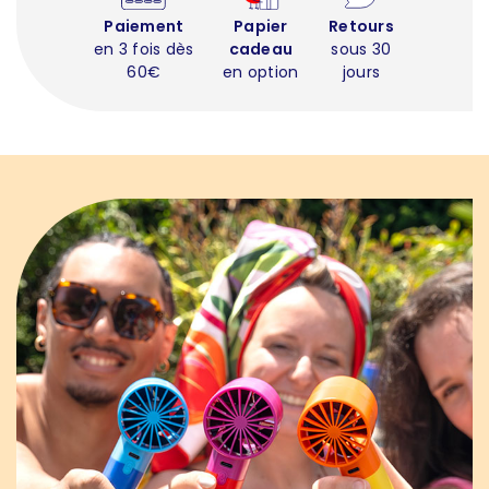
Paiement
Papier
Retours
en 3 fois dès
cadeau
sous 30
60€
en option
jours