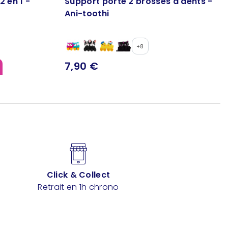
2 en 1 -
Support porte 2 brosses à dents -
Ani-toothi
+8
7,90 €
Click & Collect
Retrait en 1h chrono