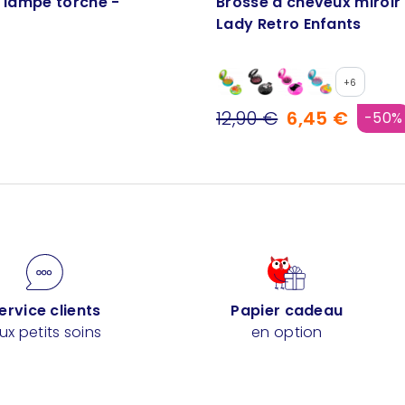
t lampe torche -
Brosse à cheveux miroir 
Lady Retro Enfants
+6
12,90 €
6,45 €
-50%
ervice clients
Papier cadeau
ux petits soins
en option