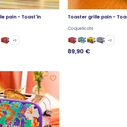
le pain - Toast'in
Toaster grille pain - Toa
Coquelicots
+3
+3
89,90 €