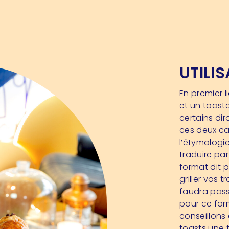
UTILIS
En premier l
et un toaste
certains di
ces deux cam
l’étymologie
traduire par 
format dit 
griller vos 
faudra passe
pour ce for
conseillons 
toasts une f