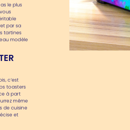
as le plus
 vous
éritable
ret par sa
s tartines
uveau modèle
TER
is, c’est
os toasters
ce à part
pourrez même
s de cuisine
écise et