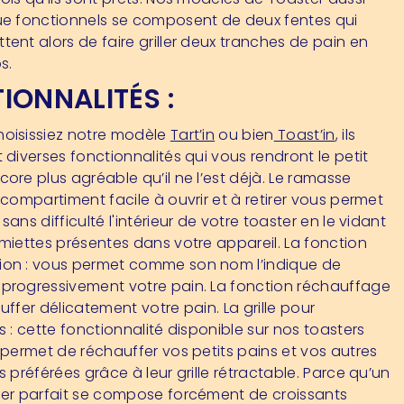
ue fonctionnels se composent de deux fentes qui
ent alors de faire griller deux tranches de pain en
s.
IONNALITÉS :
oisissiez notre modèle
Tart’in
ou bien
Toast’in
, ils
 diverses fonctionnalités qui vous rendront le petit
ore plus agréable qu’il ne l’est déjà.
Le ramasse
 compartiment facile à ouvrir et à retirer vous permet
sans difficulté l'intérieur de votre toaster en le vidant
 miettes présentes dans votre appareil.
La fonction
ion
: vous permet comme son nom l’indique de
progressivement votre pain.
La fonction réchauffage
auffer délicatement votre pain.
La grille pour
s
: cette fonctionnalité disponible sur nos toasters
 permet de réchauffer vos petits pains et vos autres
s préférées grâce à leur grille rétractable. Parce qu’un
ner parfait se compose forcément de croissants