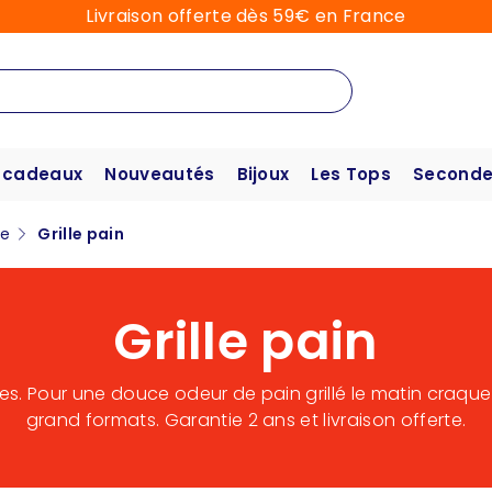
Livraison offerte dès 59€ en France
 cadeaux
Nouveautés
Bijoux
Les Tops
Seconde
ne
Grille pain
Grille pain
ines. Pour une douce odeur de pain grillé le matin craque
grand formats. Garantie 2 ans et livraison offerte.