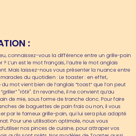
ATION :
ieu, connaissez-vous la différence entre un grille-pain
r ? L’un est le mot français, l’autre le mot anglais
ront. Mais laissez-nous vous présenter la nuance entre
arades du quotidien : Le toaster : en effet,
 du mot vient bien de l’anglais “toast” que l’on peut
“griller” "rôtir". En revanche, il ne convient qu’au
pain de mie, sous forme de tranche donc. Pour faire
tranches de baguettes de pain frais ou non, il vous
r par le fameux grille-pain, qui lui sera plus adapté
mat. Pour une utilisation optimale, nous vous
d’utiliser nos pinces de cuisine, pour attraper vos
ois qu’ils sont prêts. Nos modèles de Toaster aussi