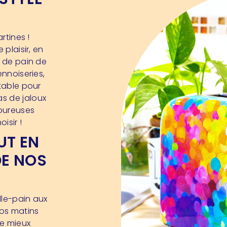
rtines !
 plaisir, en
x de pain de
ennoiseries,
ctable pour
s de jaloux
voureuses
isir !
UT EN
DE NOS
lle-pain aux
vos matins
de mieux