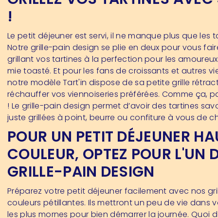
!
Le petit déjeuner est servi, il ne manque plus que les ta
Notre grille-pain design se plie en deux pour vous faire
grillant vos tartines à la perfection pour les amoureu
mie toasté. Et pour les fans de croissants et autres vi
notre modèle Tart'in dispose de sa petite grille rétra
réchauffer vos viennoiseries préférées. Comme ça, pa
! Le grille-pain design permet d’avoir des tartines sa
juste grillées à point, beurre ou confiture à vous de cho
POUR UN PETIT DÉJEUNER HA
COULEUR, OPTEZ POUR L'UN 
GRILLE-PAIN DESIGN
Préparez votre petit déjeuner facilement avec nos gri
couleurs pétillantes. Ils mettront un peu de vie dans 
les plus mornes pour bien démarrer la journée. Quoi 