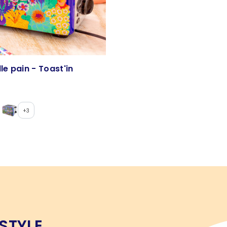
le pain - Toast'in
+3
 STYLE