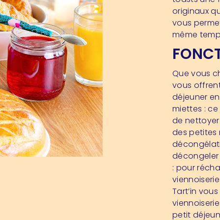
originaux q
vous permett
même temp
FONCT
Que vous ch
vous offrent
déjeuner enc
miettes
: ce
de nettoyer 
des petites
décongélat
décongeler 
: pour réch
viennoiserie
Tart’in vous
viennoiserie
petit déjeu