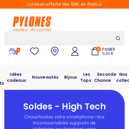
Livraison offerte dès 59€ en France
PANIER
0
0,00 €
Idées
Les
Seconde
Nos
Nouveautés
Bijoux
cadeaux
Tops
Chance
colle
ts
Soldes - High Tech
Chouchoutez votre smartphone ! Nos
incontournables supports de