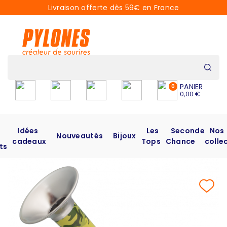
Livraison offerte dès 59€ en France
PANIER
0
0,00 €
Idées
Les
Seconde
Nos
Nouveautés
Bijoux
cadeaux
Tops
Chance
colle
ts