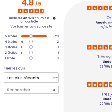
4.8
/
5
Ok
Basé sur
32
avis soumis à
un contrôle
Angela ma
Voir tous les avis sur ce site
19/07/
5
étoiles
28
4
étoiles
2
3
étoiles
1
2
étoiles
1
Très s
1
étoile
0
Linda
29/06/
Trier les avis
Très jo
Linda
29/06/