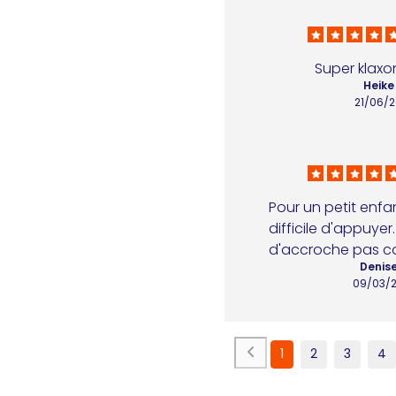
Super klaxo
Heike 
21/06/
Pour un petit enfan
difficile d'appuyer
d'accroche pas c
Denise
09/03/
1
2
3
4