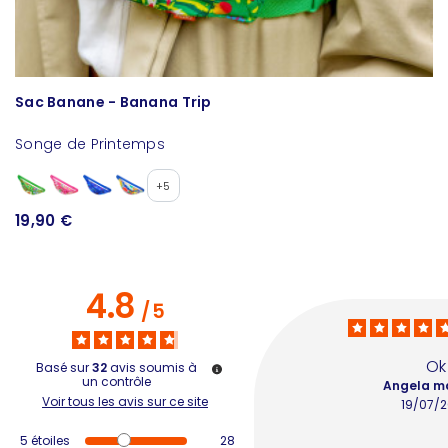
Sac Banane - Banana Trip
H
Songe de Printemps
L
+5
15
19,90 €
4.8
/
5
Ok
Basé sur
32
avis soumis à
un contrôle
Angela ma
Voir tous les avis sur ce site
19/07/
5
étoiles
28