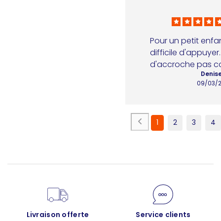
Pour un petit enfan
difficile d'appuyer
d'accroche pas c
Denise
09/03/
1
2
3
4
Livraison offerte
Service clients