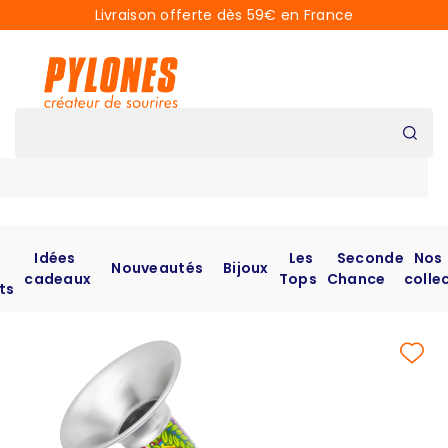
Livraison offerte dès 59€ en France
Idées
Les
Seconde
Nos
Nouveautés
Bijoux
cadeaux
Tops
Chance
colle
ts