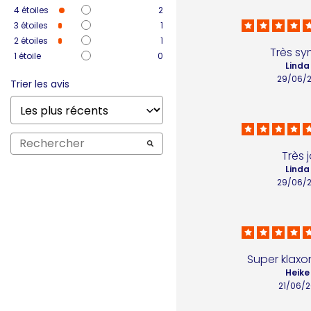
4
étoiles
2
3
étoiles
1
2
étoiles
1
Très s
1
étoile
0
Linda
29/06/
Trier les avis
Très jo
Linda
29/06/
Super klaxo
Heike 
21/06/