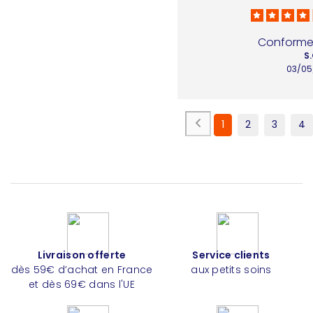
Conforme 
S.
03/05
1
2
3
4
Livraison offerte
Service clients
dès 59€ d’achat en France
aux petits soins
et dès 69€ dans l'UE