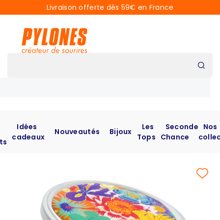
Livraison offerte dès 59€ en France
Idées
Les
Seconde
Nos
Nouveautés
Bijoux
cadeaux
Tops
Chance
colle
ts