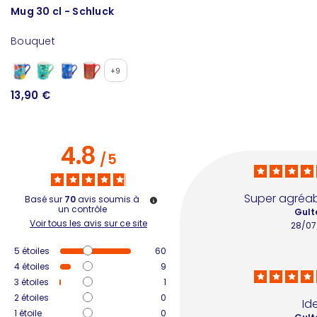
Mug 30 cl - Schluck
B
Bouquet
B
+9
13,90 €
1
4.8
/
5
Super agréab
Basé sur
70
avis soumis à
un contrôle
Gult
Voir tous les avis sur ce site
28/07
5
étoiles
60
4
étoiles
9
3
étoiles
1
2
étoiles
0
Id
1
étoile
0