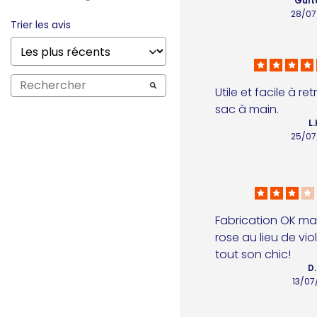
Gult
28/07
Trier les avis
Utile et facile à re
sac à main.
L.
25/07
Fabrication OK mais 
rose au lieu de viol
tout son chic!
D.
13/07