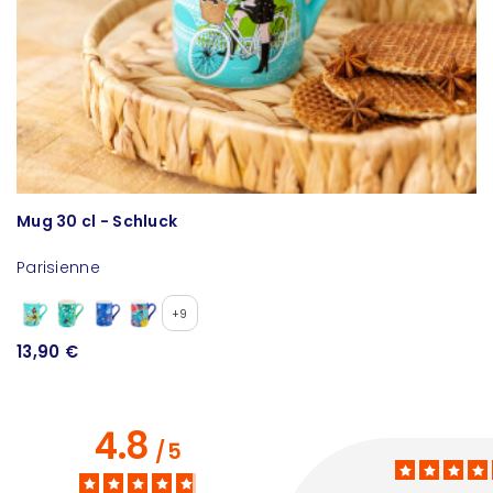
Mug 30 cl - Schluck
B
Parisienne
P
+9
13,90 €
1
4.8
/
5