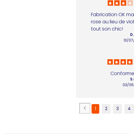
Fabrication OK mais 
rose au lieu de viol
tout son chic!
D.
13/07
Conforme 
S.
03/05
1
2
3
4