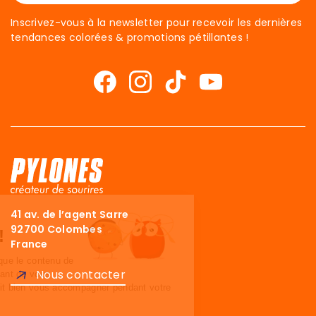
Inscrivez-vous à la newsletter pour recevoir les dernières
tendances colorées & promotions pétillantes !
41 av. de l’agent Sarre
Salut c'est nous...
92700 Colombes
Les Cookies !
France
On a attendu d'être sûrs que le contenu de
Nous contacter
ce site vous intéresse avant de vous
déranger, mais on aimerait bien vous accompagner pendant votre
visite...
C'est OK pour vous ?