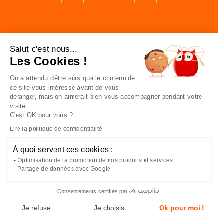
Salut c'est nous...
Les Cookies !
On a attendu d'être sûrs que le contenu de
41 av. de l’agent Sarre
ce site vous intéresse avant de vous
92700 Colombes
déranger, mais on aimerait bien vous accompagner pendant votre
France
visite...
C'est OK pour vous ?
Nous contacter
Lire la politique de confidentialité
À quoi servent ces cookies :
NOUS CONNAÎTRE
Optimisation de la promotion de nos produits et services
Partage de données avec Google
NOUS REJOINDRE
Consentements certifiés par
À VOTRE SERVICE
Je refuse
Je choisis
Ok pour moi !