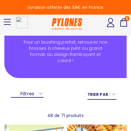
Livraison offerte dès 59€ en France
0
Brosse à cheveux
Pour un brushing parfait, retrouvez nos
brosses à cheveux petit ou grand
format, au design flamboyant et
coloré !
Filtres
TRIER PAR :
48 de 71 produits