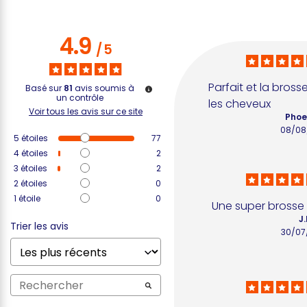
4.9
/
5
Parfait et la bross
Basé sur
81
avis soumis à
un contrôle
les cheveux
Voir tous les avis sur ce site
Phoe
08/08
5
étoiles
77
4
étoiles
2
3
étoiles
2
2
étoiles
0
1
étoile
0
Une super brosse a
J.
Trier les avis
30/07