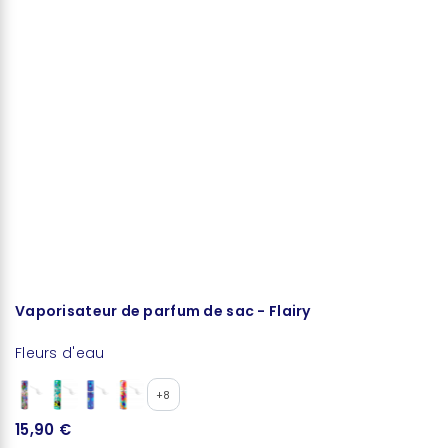
Vaporisateur de parfum de sac - Flairy
B
Fleurs d'eau
Fl
+8
15,90 €
1