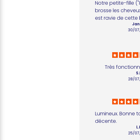
Notre petite-fille ("
brosse les cheveux
est ravie de cette
Jan
30/07
Très fonctionn
S.
28/07
Lumineux. Bonne tai
décente.
L.
25/07