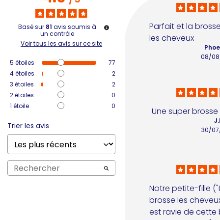
Parfait et la bross
Basé sur
81
avis soumis à
un contrôle
les cheveux
Voir tous les avis sur ce site
Phoe
08/08
5
étoiles
77
4
étoiles
2
3
étoiles
2
2
étoiles
0
1
étoile
0
Une super brosse a
J.
Trier les avis
30/07
Notre petite-fille ("
brosse les cheveux
est ravie de cette