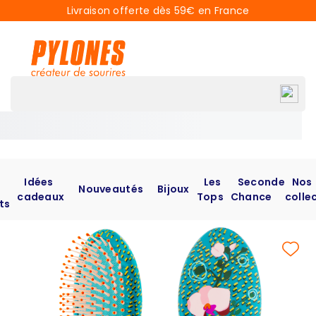
Livraison offerte dès 59€ en France
Idées
Les
Seconde
Nos
Nouveautés
Bijoux
cadeaux
Tops
Chance
colle
ts