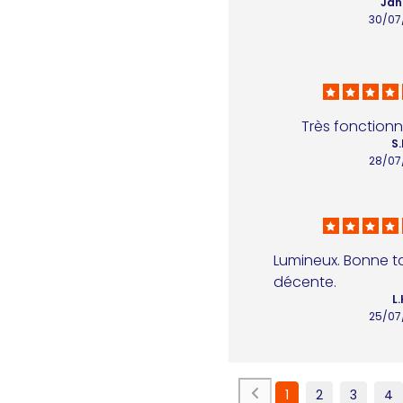
Jan
30/07
Très fonctionn
S.
28/07
Lumineux. Bonne tai
décente.
L.
25/07
1
2
3
4