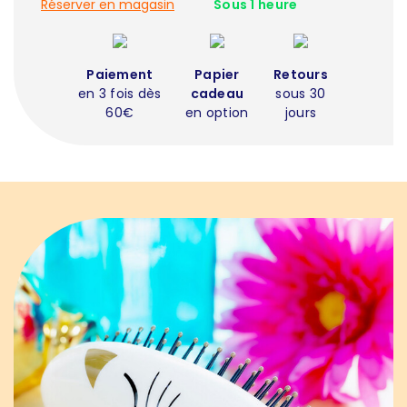
Réserver en magasin
Sous 1 heure
Paiement
Papier
Retours
en 3 fois dès
cadeau
sous 30
60€
en option
jours