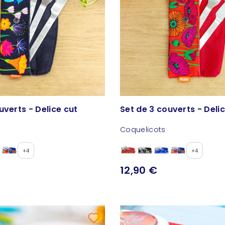
uverts - Delice cut
Set de 3 couverts - Deli
Coquelicots
+4
+4
12,90 €