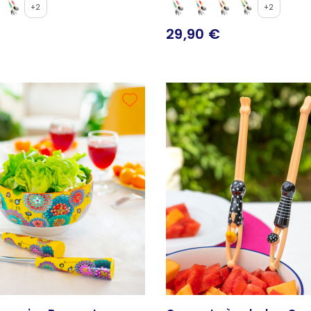
+2
+2
29,90 €