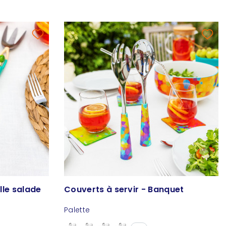
lle salade
Couverts à servir - Banquet
Palette