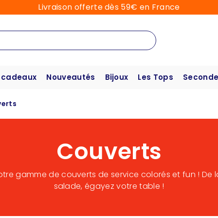
Livraison offerte dès 59€ en France
 cadeaux
Nouveautés
Bijoux
Les Tops
Seconde
erts
Couverts
tre gamme de couverts de service colorés et fun ! De la
salade, égayez votre table !