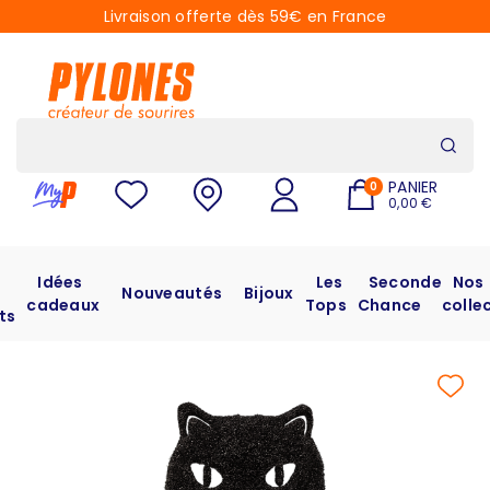
Livraison offerte dès 59€ en France
PANIER
0
0,00 €
Idées
Les
Seconde
Nos
Nouveautés
Bijoux
cadeaux
Tops
Chance
colle
ts