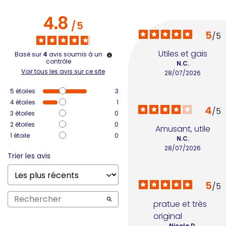
4.8
/
5
5
/
5
Utiles et gais
Basé sur
4
avis soumis à un
contrôle
N.C.
Voir tous les avis sur ce site
28/07/2026
5
étoiles
3
4
étoiles
1
4
/
5
3
étoiles
0
2
étoiles
0
Amusant, utile
1
étoile
0
N.C.
28/07/2026
Trier les avis
5
/
5
pratue et très 
original
Nicole D.