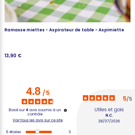
Ramasse miettes - Aspirateur de table - Aspimiette
Br
13,90 €
1
4.8
/
5
5
/
5
Utiles et gais
Basé sur
4
avis soumis à un
contrôle
N.C.
Voir tous les avis sur ce site
28/07/2026
5
étoiles
3