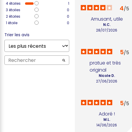
4
étoiles
1
4
/
5
3
étoiles
0
2
étoiles
0
Amusant, utile
1
étoile
0
N.C.
28/07/2026
Trier les avis
5
/
5
pratue et très 
original
Nicole D.
27/06/2026
5
/
5
Adoré !
M.L.
14/06/2026