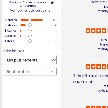
J'adore ce
Basé sur
51
avis soumis à
un contrôle
L.
Voir tous les avis sur ce site
20/06
5
étoiles
40
4
étoiles
9
3
étoiles
1
2
étoiles
1
Né
1
étoile
0
Myria
29/04
Trier les avis
Très joli miroir, in
sac à main
C.
29/04