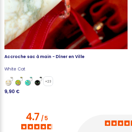
Accroche sac à main - Dîner en Ville
G
White Cat
W
+23
9,90 €
1
4.7
/
5