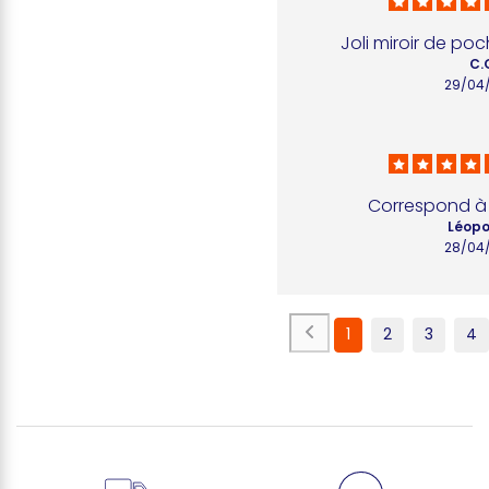
Joli miroir de poc
C.
29/04
Correspond à 
Léopo
28/04
1
2
3
4