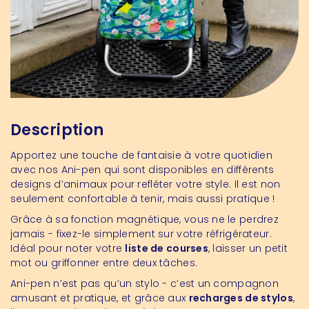
Description
Apportez une touche de fantaisie à votre quotidien
avec nos Ani-pen qui sont disponibles en différents
designs d’animaux pour refléter votre style. Il est non
seulement confortable à tenir, mais aussi pratique !
Grâce à sa fonction magnétique, vous ne le perdrez
jamais - fixez-le simplement sur votre réfrigérateur.
Idéal pour noter votre
liste de courses
, laisser un petit
mot ou griffonner entre deux tâches.
Ani-pen n’est pas qu’un stylo - c’est un compagnon
amusant et pratique, et grâce aux
recharges de stylos
,