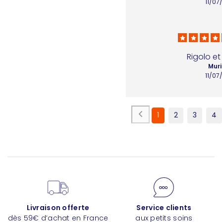
11/07
Rigolo et
Muri
11/07
1
2
3
4
Livraison offerte
Service clients
dès 59€ d’achat en France
aux petits soins