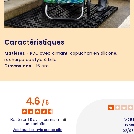
Caractéristiques
Matières
- PVC avec aimant, capuchon en silicone,
recharge de stylo à bille
Dimensions
- 16 cm
4.6
/
5
Mau
Basé sur
68
avis soumis à
un contrôle
Ivon
Voir tous les avis sur ce site
02/08