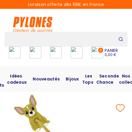
Livraison offerte dès 59€ en France
PANIER
0
0,00 €
Idées
Les
Seconde
Nos
Nouveautés
Bijoux
cadeaux
Tops
Chance
colle
ts