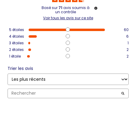
Basé sur
71
avis soumis à
un contrôle
Voir tous les avis sur ce site
5
étoiles
60
4
étoiles
6
3
étoiles
1
2
étoiles
2
1
étoile
2
Trier les avis