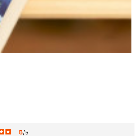
E
5
5
/
5