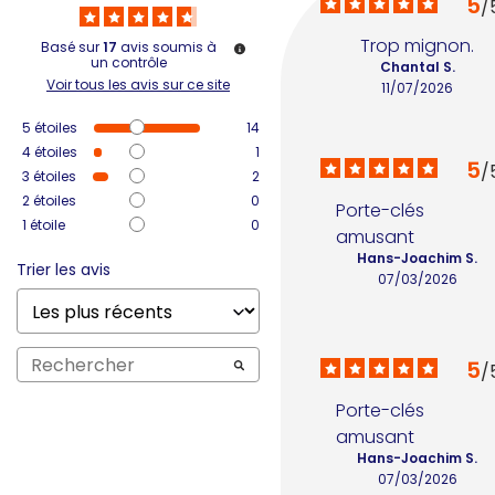
5
/
Trop mignon.
Basé sur
17
avis soumis à
un contrôle
Chantal S.
Voir tous les avis sur ce site
11/07/2026
5
étoiles
14
4
étoiles
1
5
/
3
étoiles
2
2
étoiles
0
Porte-clés 
1
étoile
0
amusant
Hans-Joachim S.
Trier les avis
07/03/2026
5
/
Porte-clés 
amusant
Hans-Joachim S.
07/03/2026