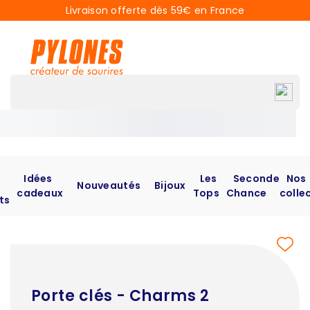
Livraison offerte dès 59€ en France
Idées
Les
Seconde
Nos
Nouveautés
Bijoux
cadeaux
Tops
Chance
colle
ts
Porte clés - Charms 2