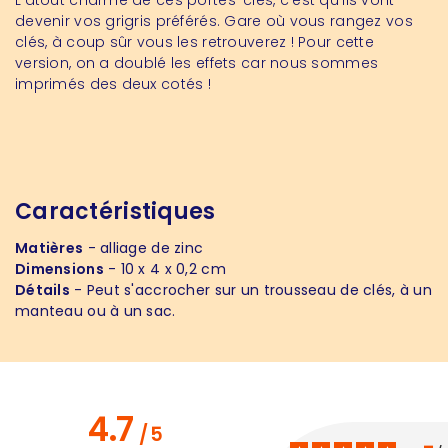
L'atout charme de ces portes-clés, c'est qu'ils vont
devenir vos grigris préférés. Gare où vous rangez vos
clés, à coup sûr vous les retrouverez ! Pour cette
version, on a doublé les effets car nous sommes
imprimés des deux cotés !
Caractéristiques
Matières
- alliage de zinc
Dimensions
- 10 x 4 x 0,2 cm
Détails
- Peut s'accrocher sur un trousseau de clés, à un
manteau ou à un sac.
4.7
/
5