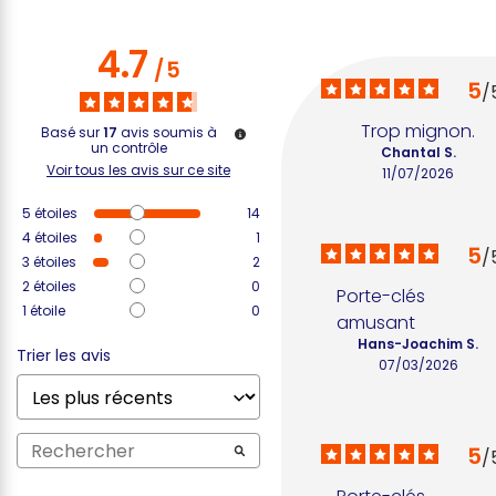
4.7
/
5
5
/
Trop mignon.
Basé sur
17
avis soumis à
un contrôle
Chantal S.
Voir tous les avis sur ce site
11/07/2026
5
étoiles
14
4
étoiles
1
5
/
3
étoiles
2
2
étoiles
0
Porte-clés 
1
étoile
0
amusant
Hans-Joachim S.
Trier les avis
07/03/2026
5
/