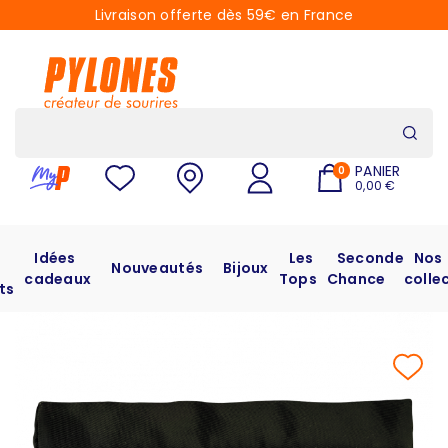
Livraison offerte dès 59€ en France
PANIER
0
0,00 €
Idées
Les
Seconde
Nos
Nouveautés
Bijoux
cadeaux
Tops
Chance
colle
ts