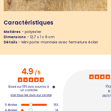
Caractéristiques
Matières
- polyester
Dimensions
- 12,7 x 1 x 9 cm
Détails
- Mini porte-monnaie avec fermeture éclair
4.9
/
5
Fla
Basé sur
171
avis soumis à
un contrôle
E.
Voir tous les avis sur ce site
28/07
5
étoiles
153
4
étoiles
14