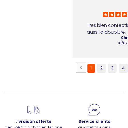
Très bien confecti
aussi la doublure.
Chri
18/07
1
2
3
4
Livraison offerte
Service clients
dès 59€ d’achat en France
aux petits soins