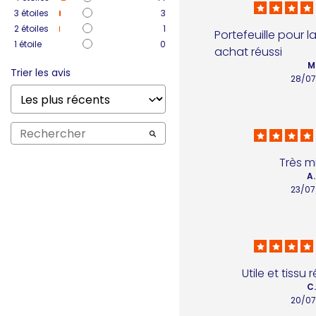
3
étoiles
3
2
étoiles
1
Portefeuille pour l
1
étoile
0
achat réussi
M.
Trier les avis
28/07
Très m
A.
23/07
Utile et tissu r
C.
20/07