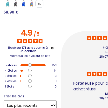
+5
58,90 €
1
4.9
/
5
Fla
Basé sur
171
avis soumis à
un contrôle
E.
Voir tous les avis sur ce site
28/07
5
étoiles
153
4
étoiles
14
3
étoiles
3
2
étoiles
1
Portefeuille pour l
1
étoile
0
achat réussi
M.
Trier les avis
28/07