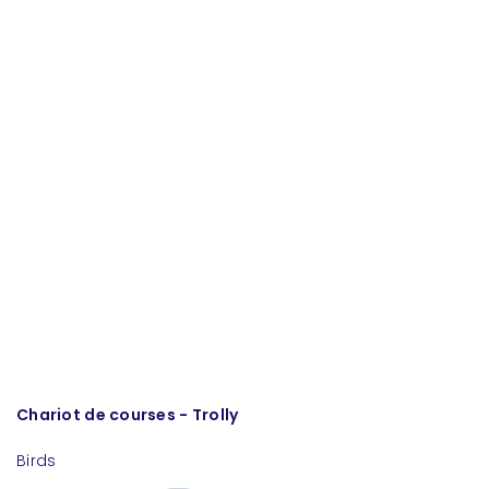
Chariot de courses - Trolly
Po
Birds
Bi