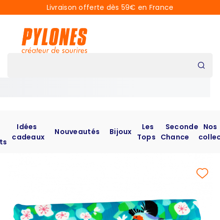
Livraison offerte dès 59€ en France
Idées
Les
Seconde
Nos
Nouveautés
Bijoux
cadeaux
Tops
Chance
colle
ts