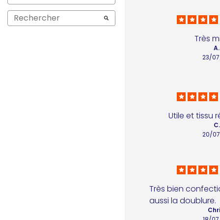
Très m
A.
23/07
Utile et tissu r
C.
20/07
Très bien confecti
aussi la doublure.
Chri
18/07