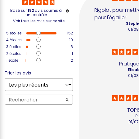
Rigolot pour mettr
Basé sur
182
avis soumis à
un contrôle
pour l'égailler
Voir tous les avis sur ce site
Steph
01/0
5
étoiles
152
4
étoiles
19
3
étoiles
8
2
étoiles
1
1
étoile
2
Pratique
Elisa
Trier les avis
01/0
TOPI
P
01/0