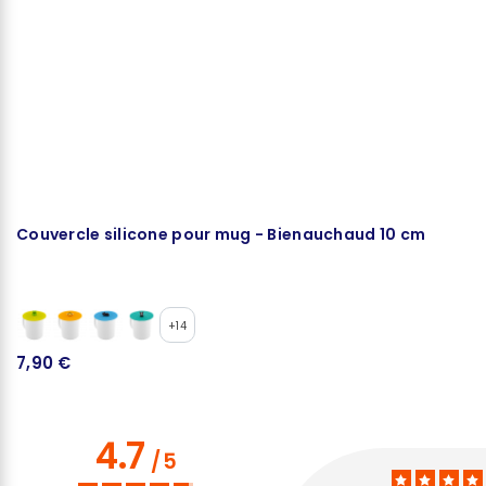
Couvercle silicone pour mug - Bienauchaud 10 cm
D
+14
7,90 €
1
4.7
/
5