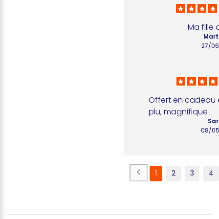
Ma fille
Mart
27/0
Offert en cadeau e
plu, magnifique
Sar
08/0
1
2
3
4