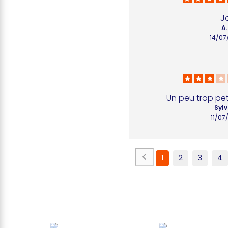
Jo
A.
14/07
Un peu trop pe
Sylv
11/07
1
2
3
4