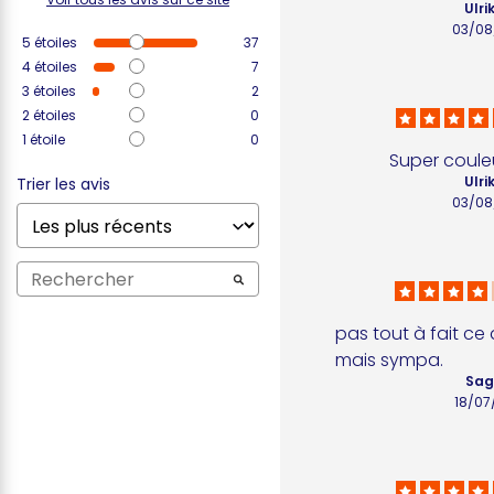
Ulri
03/08
5
étoiles
37
4
étoiles
7
3
étoiles
2
2
étoiles
0
1
étoile
0
Super couleu
Ulri
Trier les avis
03/08
pas tout à fait ce 
mais sympa.
Sagi
18/07