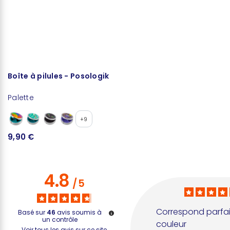
Boîte à pilules - Posologik
É
Palette
Ja
+9
9,90 €
5
4.8
/
5
Correspond parfai
Basé sur
46
avis soumis à
un contrôle
couleur
Voir tous les avis sur ce site