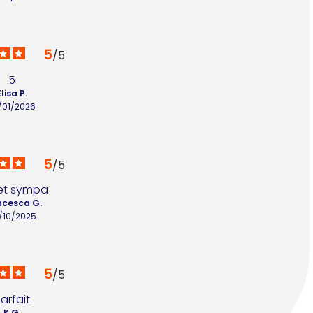
5
/
5
5
Elisa P.
/01/2026
5
/
5
 et sympa
ncesca G.
/10/2025
5
/
5
arfait
K.G.