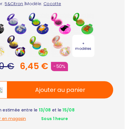
r:
5&Citron
|
Modèle:
Cocotte
+
modèles
90 €
6,45 €
-50%
Ajouter au panier
on estimée entre le
13/08
et le
15/08
r en magasin
Sous 1 heure