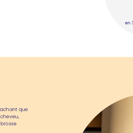
en 
! Sachant que
 cheveu,
e brosse