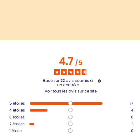
4.7
/
5
Basé sur
22
avis soumis à
un contrôle
Voir tous les avis sur ce site
5
étoiles
17
4
étoiles
4
3
étoiles
0
2
étoiles
1
1
étoile
0