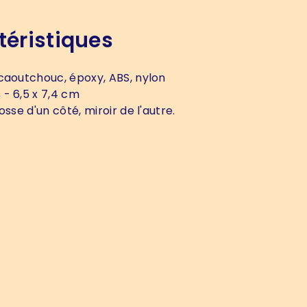
téristiques
caoutchouc, époxy, ABS, nylon
s
- 6,5 x 7,4 cm
osse d'un côté, miroir de l'autre.