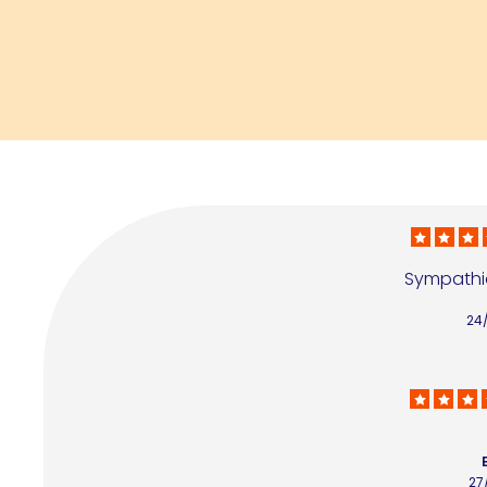
Sympathiq
24
27