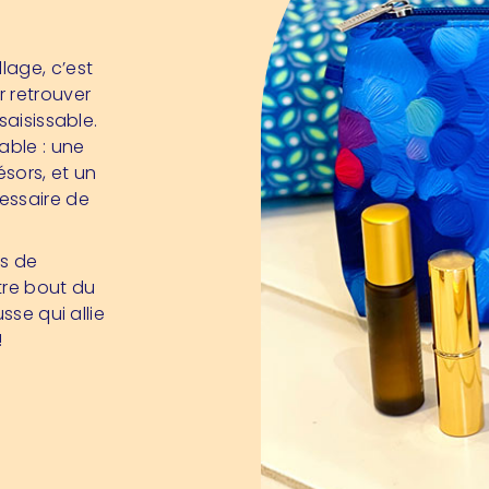
lage, c’est
r retrouver
saisissable.
ble : une
sors, et un
essaire de
es de
utre bout du
sse qui allie
!