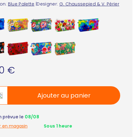
ion:
Blue Palette
|
Designer:
G. Chaussepied & V. Périer
90 €
Ajouter au panier
on prévue le
08/08
r en magasin
Sous 1 heure