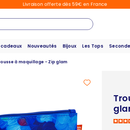
Livraison offerte dès 59€ en France
 cadeaux
Nouveautés
Bijoux
Les Tops
Seconde
rousse à maquillage - Zip glam
Tro
gl