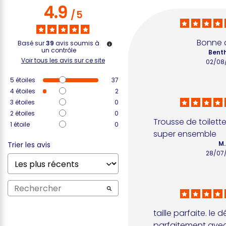
4.9
/
5
Bonne 
Basé sur
39
avis soumis à
un contrôle
Benth
Voir tous les avis sur ce site
02/08
5
étoiles
37
4
étoiles
2
3
étoiles
0
2
étoiles
0
Trousse de toilette
1
étoile
0
super ensemble
M.
Trier les avis
28/07
taille parfaite. le 
parfaitement avec 