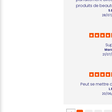
produits de beaut
S.
28/07
Su
Mari
21/07
Peut se mettre 
L.
20/06