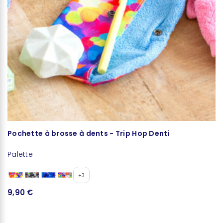
Pochette à brosse à dents - Trip Hop Denti
P
Palette
Pa
+3
9,90 €
9